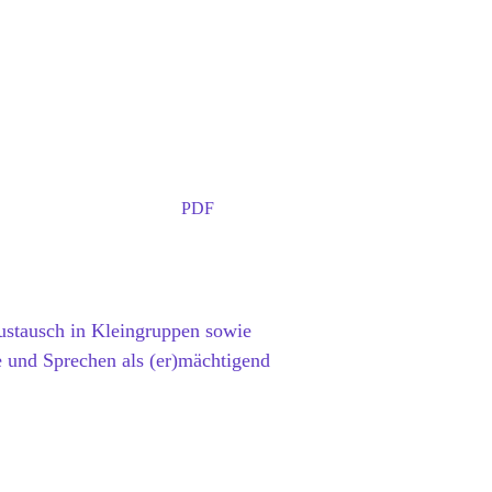
PDF
ustausch in Kleingruppen sowie
e und Sprechen als (er)mächtigend