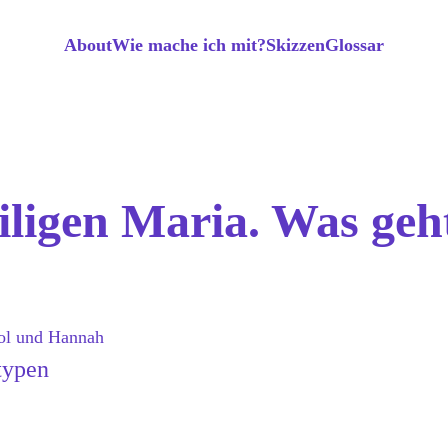
About
Wie mache ich mit?
Skizzen
Glossar
ligen Maria. Was geht
gol und Hannah
typen