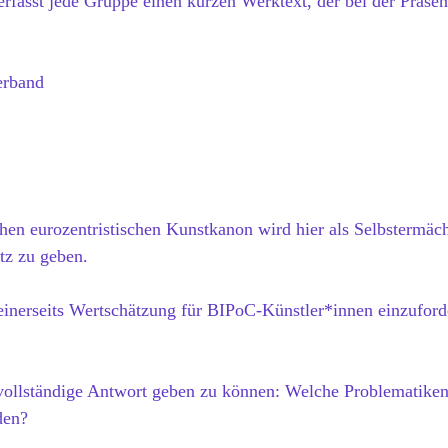
erfasst jede Gruppe einen kurzen Werktext, der bei der Präsent
verband
chen eurozentristischen Kunstkanon wird hier als Selbstermäc
tz zu geben.
 einerseits Wertschätzung für BIPoC-Künstler*innen einzuford
ne vollständige Antwort geben zu können: Welche Problematik
den?