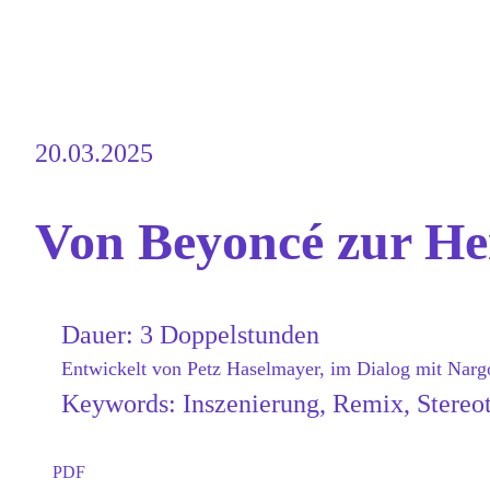
Zum
Inhalt
springen
20.03.2025
Von Beyoncé zur Hei
Dauer:
3 Doppelstunden
Entwickelt von
Petz Haselmayer, im Dialog mit Nar
Keywords:
Inszenierung
, 
Remix
, 
Stereo
PDF