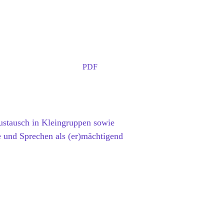
PDF
ustausch in Kleingruppen sowie
e und Sprechen als (er)mächtigend